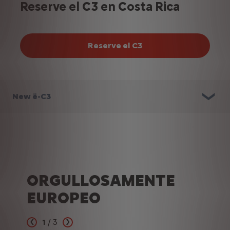
Reserve el C3 en Costa Rica
Reserve el C3
New ë-C3
ORGULLOSAMENTE
EUROPEO
1
/
3
Précédent
Suivant