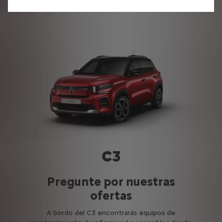
C3
Pregunte por nuestras
ofertas
A bordo del C3 encontrarás equipos de