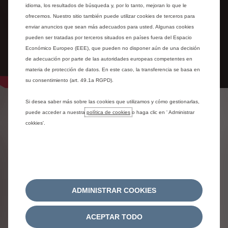
idioma, los resultados de búsqueda y, por lo tanto, mejoran lo que le
ofrecemos. Nuestro sitio también puede utilizar cookies de terceros para
enviar anuncios que sean más adecuados para usted. Algunas cookies
pueden ser tratadas por terceros situados en países fuera del Espacio
Económico Europeo (EEE), que pueden no disponer aún de una decisión
de adecuación por parte de las autoridades europeas competentes en
materia de protección de datos. En este caso, la transferencia se basa en
su consentimiento (art. 49.1a RGPD).
Si desea saber más sobre las cookies que utilizamos y cómo gestionarlas,
RESERVAR EL NUEVO C3
puede acceder a nuestra
política de cookies
o haga clic en ' Administrar
cokkies'.
EN
OFERTAS
EXCLUSIVAS
¡Conviértete en un revolucionario y
Elig
uno de los pocos felices! ¡Disfruta de
sele
rio
nuestras ofertas exclusivas de reserva!
 con
ADMINISTRAR COOKIES
al y
 los
ACEPTAR TODO
 C3.