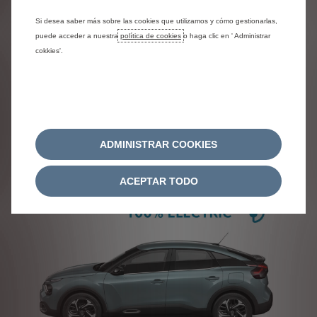
Si desea saber más sobre las cookies que utilizamos y cómo gestionarlas,
puede acceder a nuestra
política de cookies
o haga clic en ' Administrar
cokkies'.
SUV C5 AIRCROSS
À partir de 24 652 € TTC
ADMINISTRAR COOKIES
ACEPTAR TODO