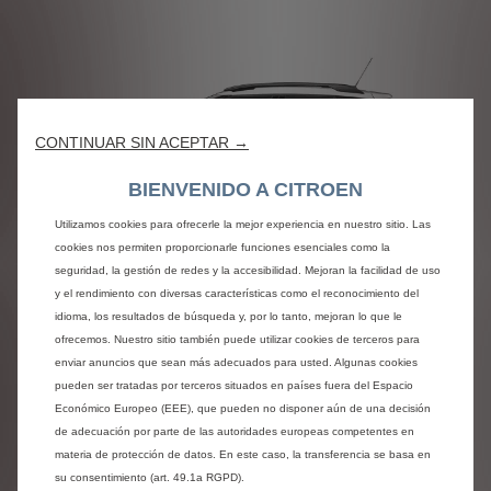
CONTINUAR SIN ACEPTAR →
BIENVENIDO A CITROEN
Utilizamos cookies para ofrecerle la mejor experiencia en nuestro sitio. Las
cookies nos permiten proporcionarle funciones esenciales como la
NOUVEAU C3 AIRCROSS
seguridad, la gestión de redes y la accesibilidad. Mejoran la facilidad de uso
y el rendimiento con diversas características como el reconocimiento del
À partir de 150 € / mois TTC
idioma, los resultados de búsqueda y, por lo tanto, mejoran lo que le
Après un premier loyer de 3 000 € TTC
ofrecemos. Nuestro sitio también puede utilizar cookies de terceros para
enviar anuncios que sean más adecuados para usted. Algunas cookies
pueden ser tratadas por terceros situados en países fuera del Espacio
Económico Europeo (EEE), que pueden no disponer aún de una decisión
de adecuación por parte de las autoridades europeas competentes en
materia de protección de datos. En este caso, la transferencia se basa en
su consentimiento (art. 49.1a RGPD).