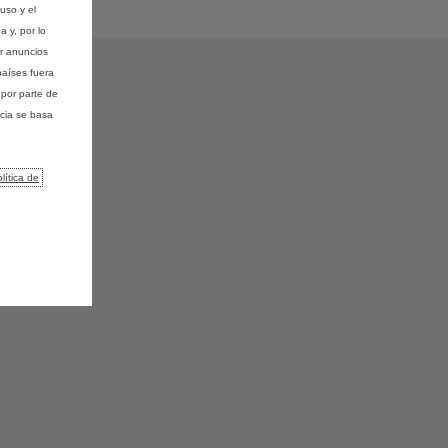
uso y el
 y, por lo
ar anuncios
países fuera
por parte de
ncia se basa
lítica de