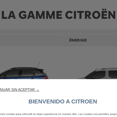
LA GAMME CITROËN
ÉNERGIE
NUAR SIN ACEPTAR →
BIENVENIDO A CITROEN
3 AIRCROSS
BERLING
zamos cookies para ofrecerle la mejor experiencia en nuestro sitio. Las cookies nos permiten propo