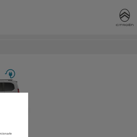
O
rcionarle