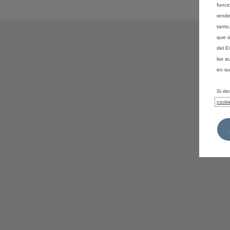
funci
rendi
tanto
que s
del E
las a
en su
Si de
cooki