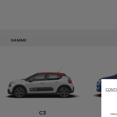
GAMME
CONTI
C3
C
Utili