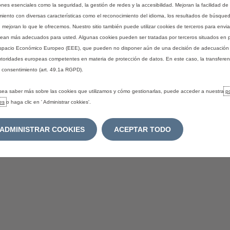
ones esenciales como la seguridad, la gestión de redes y la accesibilidad. Mejoran la facilidad de 
miento con diversas características como el reconocimiento del idioma, los resultados de búsqueda
, mejoran lo que le ofrecemos. Nuestro sitio también puede utilizar cookies de terceros para envi
ean más adecuados para usted. Algunas cookies pueden ser tratadas por terceros situados en 
spacio Económico Europeo (EEE), que pueden no disponer aún de una decisión de adecuación 
utoridades europeas competentes en materia de protección de datos. En este caso, la transfere
 consentimiento (art. 49.1a RGPD).
sea saber más sobre las cookies que utilizamos y cómo gestionarlas, puede acceder a nuestra
po
es
o haga clic en ' Administrar cokkies'.
ADMINISTRAR COOKIES
ACEPTAR TODO